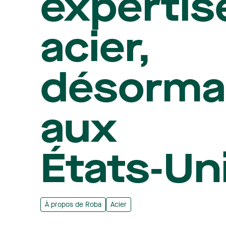
expertis
acier,
désorma
aux
États‑Un
À propos de Roba
Acier