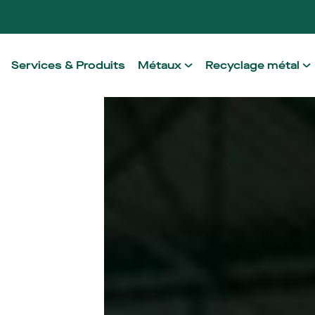
Services & Produits
Métaux
Recyclage métal
Aluminium
Notre méthode de
Acier
Alléger le proce
Acier inoxidable
Non ferreux
Alliages à haute performa
Metaux architecturaux