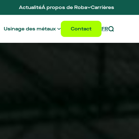
Actualité
Á propos de Roba
Carrières
Notre brand story
Notre histoire
Le Groupe Roba
Usinage des métaux
Contact
FR
Durabilité
NL
 travail
Centres de service
EN
ssus de recyclage
Plate Center
DE
Rechercher
nce