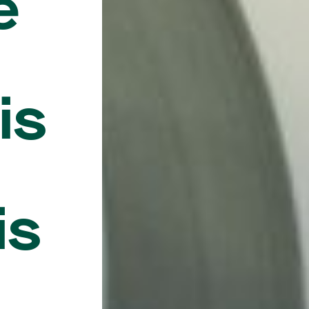
e
is
is