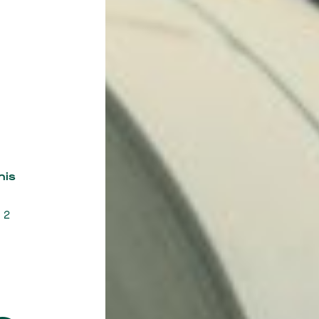
nis
 2