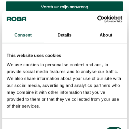
Verstuur mijn aanvraag
Contactgegevens
Consent
Details
About
Telefoon & e-mailadres
+31 (0)30 686 0211
This website uses cookies
info@robametals.com
We use cookies to personalise content and ads, to
provide social media features and to analyse our traffic.
Bezoekadres
We also share information about your use of our site with
Zomerdijk 27-33
our social media, advertising and analytics partners who
3402 MJ IJsselstein
may combine it with other information that you’ve
Nederland
provided to them or that they’ve collected from your use
of their services.
Postadres
Postbus 36
Consent
3400 AA IJsselstein