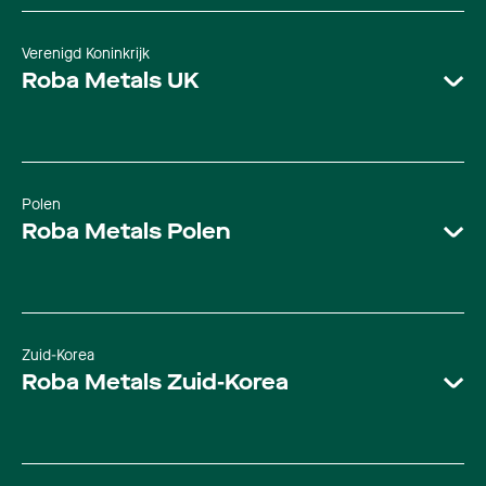
E-mail
Telefoon
genk@robametals.com
Verenigd Koninkrijk
Roba Metals UK
+32 (0)89 32 09 85
E-mail
Telefoon
tinplatesales@robametals.com
+49 (0)2151 4545616
Polen
Roba Metals Polen
E-mail
deutschland@robametals.com
Zuid-Korea
Telefoon
Roba Metals Zuid-Korea
+44 (0)1789 763232
E-mail