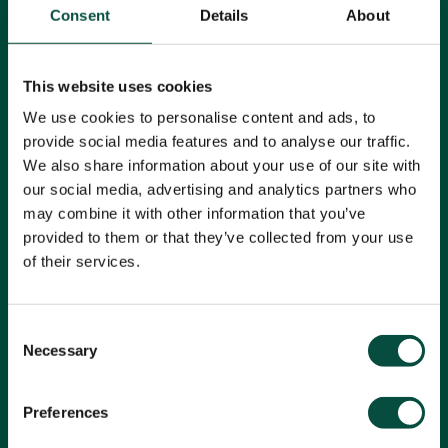
Consent
Details
About
This website uses cookies
We use cookies to personalise content and ads, to
provide social media features and to analyse our traffic.
We also share information about your use of our site with
our social media, advertising and analytics partners who
may combine it with other information that you’ve
provided to them or that they’ve collected from your use
Recyclage en circuit fermé avec
of their services.
MGG: l'une des plus grandes
fonderies d'aluminium au sable
d'Europe
Consent
Necessary
Selection
Les flux de déchets d'aluminium générés par MGG lors de
la production de pièces moulées complexes trouvent une
seconde vie grâce à Roba Recycling. Nous les
Preferences
transformons en blocs de haute qualité que MGG peut