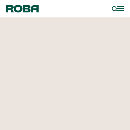
Services & Produits
Recherc
Métaux
Recyclage métal
Usinage des métaux
Actualité
Á propos de Roba