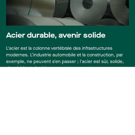
Acier durable, avenir solide
L'acier est la colonne vertébrale des infrastructures
modernes. L'industrie automobile et la construction, par
Langue
:
Français
exemple, ne peuvent s'en passer ; l'acier est sûr, solide,
abordable et durable.
Nederlands
Lire la suite
English
1
2
Deutsch