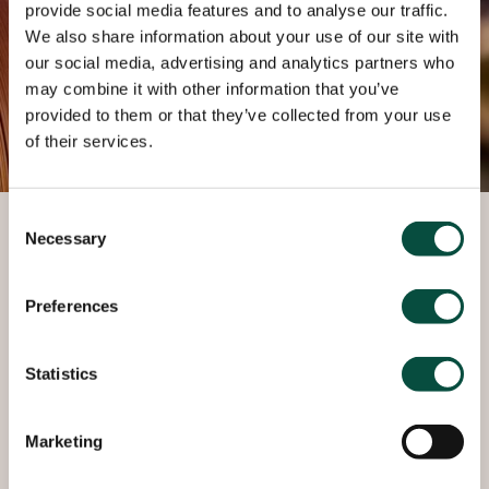
provide social media features and to analyse our traffic.
We also share information about your use of our site with
our social media, advertising and analytics partners who
may combine it with other information that you’ve
provided to them or that they’ve collected from your use
of their services.
Consent
Necessary
Plaques et bandes de cuivre
Selection
Outre la gamme Nordic Range d’Aurubis pour les
Preferences
revêtements de toiture et de façade, Roba Metals
fournit également des plaques et des bandes de
Statistics
cuivre pour des applications industrielles très
diverses. Il s’agit par exemple de petits
composants estampés pour un ordinateur portable
Marketing
ou un téléphone mobile, de cuves à bière en cuivre
ou de pièces utilisées dans un scanner IRM. Roba