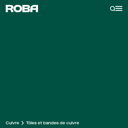
Services & Produits
Recherc
Métaux
Recyclage métal
Usinage des métaux
Actualité
Á propos de Roba
Cuivre
Tôles et bandes de cuivre