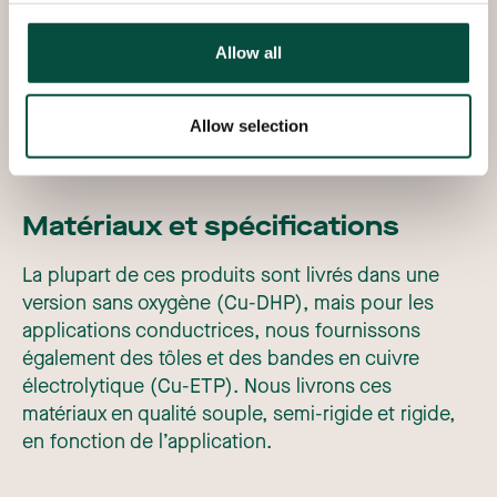
Metals fournit des tôles et des bandes dans une
grande variété de dimensions et de qualités. Nous
Allow all
vous conseillons volontiers sur les possibilités
pour vos produits spéciaux en cuivre.
Allow selection
Matériaux et spécifications
La plupart de ces produits sont livrés dans une
version sans oxygène (Cu-DHP), mais pour les
applications conductrices, nous fournissons
également des tôles et des bandes en cuivre
électrolytique (Cu-ETP). Nous livrons ces
matériaux en qualité souple, semi-rigide et rigide,
en fonction de l’application.