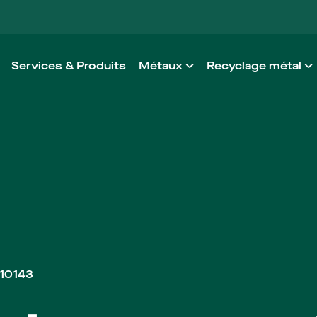
Services & Produits
Métaux
Recyclage métal
Aluminium
Notre méthode de
Acier
Alléger le proce
Acier inoxidable
Non ferreux
Alliages à haute performa
Metaux architecturaux
/10143