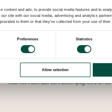
e content and ads, to provide social media features and to analy
 our site with our social media, advertising and analytics partn
 provided to them or that they’ve collected from your use of their
Nous recherchons avec vous la source la plus a
vous souhaitez, bien sûr aux meilleures conditi
Preferences
Statistics
Renseignez-vous sur nos différentes formes de 
propre centre de service certifié ISO 9001, nous
souhaits par l’intermédiaire de nos partenaires 
Allow selection
Tous nos matériaux sont accompagnés d’un certi