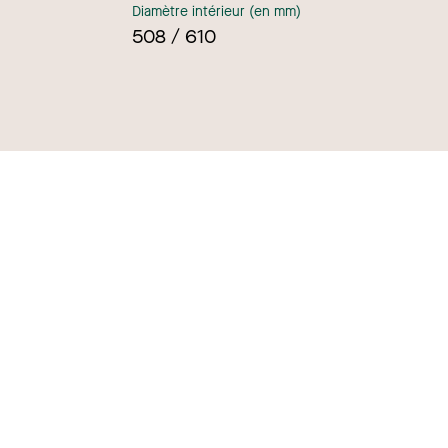
Diamètre intérieur (en mm)
508 / 610
+31 (0)30 686 0211
rgement
KVK: 30073109
Info@robametals.com
s