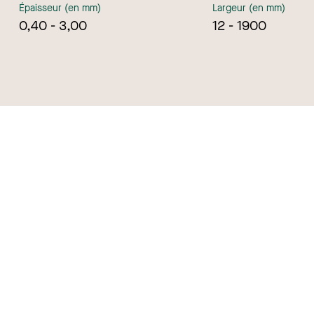
Épaisseur (en mm)
Largeur (en mm)
0,40 - 3,00
12 - 1900
pos de Roba Metals
Centre de télécha
ller chez Roba Metals
Portail Roba Metal
ct