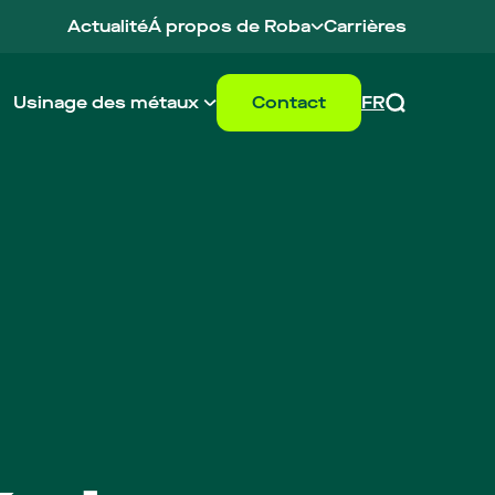
Actualité
Á propos de Roba
Carrières
Notre brand story
Notre histoire
Le Groupe Roba
Usinage des métaux
Contact
FR
Durabilité
NL
 travail
Centres de service
EN
ssus de recyclage
Plate Center
DE
Rechercher
nce