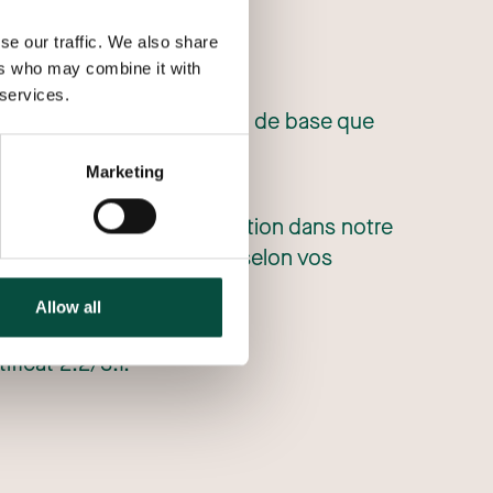
se our traffic. We also share
ers who may combine it with
 services.
ppropriée pour le matériau de base que
ons possibles.
Marketing
contrats. Après la production dans notre
 vous livrons le matériau selon vos
logistiques performants.
Allow all
ficat 2.2/3.1.