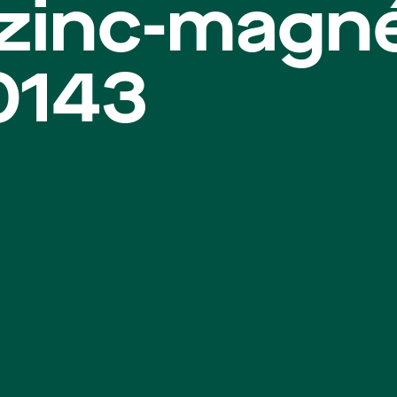
 zinc-magn
0143