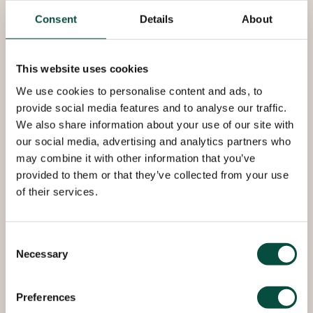
Kupferrohre Industrie
Consent
Details
About
Roba Metals ist ein führender Lieferant, der sich
auf den Handel, die Verarbeitung und die
This website uses cookies
Vermarktung von Kupfer- und
We use cookies to personalise content and ads, to
Kupferlegierungsprodukten spezialisiert hat. Seit
provide social media features and to analyse our traffic.
über 50 Jahren liefert Roba Kupferrohrsysteme mit
We also share information about your use of our site with
Mehrwert, die den heutigen Anforderungen in
our social media, advertising and analytics partners who
verschiedenen Bereichen wie Sanitär und Heizung,
may combine it with other information that you’ve
HVAC & R, erneuerbare Energien (SOLAR),
provided to them or that they’ve collected from your use
Wärmetauscher sowie Elektrotechnik und
of their services.
Maschinenbau gerecht werden.
Consent
Kupferrohre bieten erhebliche Vorteile, wie z. B.
Necessary
Selection
stabile chemische und mechanische
Eigenschaften, Beständigkeit gegen hohe
Betriebsdrücke und Temperaturen, Luft- und
Preferences
Wasserdichtigkeit, antimikrobielle Eigenschaften