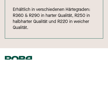
Erhältlich in verschiedenen Härtegraden:
R360 & R290 in harter Qualität, R250 in
halbharter Qualität und R220 in weicher
Qualität.
Sprache
:
Deutsch
Nederlands
Copyright © 2026
English
Über Roba Metals
Arbeiten bei Roba Metals
Français
Contact