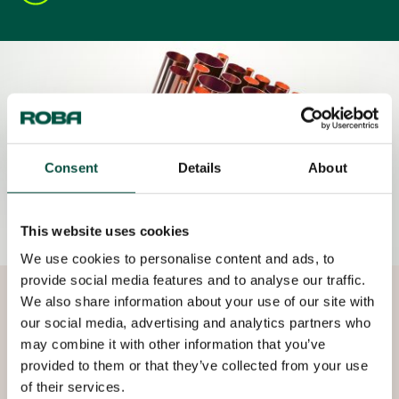
Consent
Details
About
This website uses cookies
We use cookies to personalise content and ads, to
provide social media features and to analyse our traffic.
We also share information about your use of our site with
Kupferrohre für medizinische
our social media, advertising and analytics partners who
Gase
may combine it with other information that you’ve
provided to them or that they’ve collected from your use
In sensiblen Pflegebereichen und
of their services.
Pflegeeinrichtungen ist es unbedingt erforderlich,