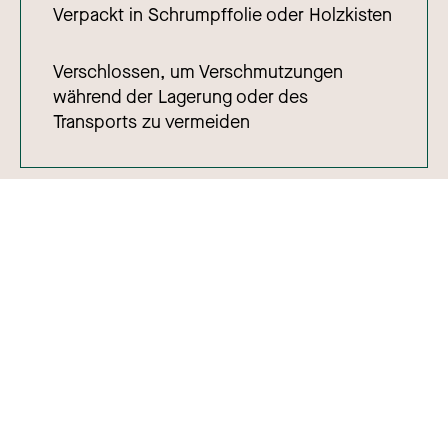
Verpackt in Schrumpffolie oder Holzkisten
Verschlossen, um Verschmutzungen
während der Lagerung oder des
Transports zu vermeiden
Sprache
:
Deutsch
Nederlands
English
Copyright © 2026
Français
Über Roba Metals
Arbeiten bei Roba Metals
Contact