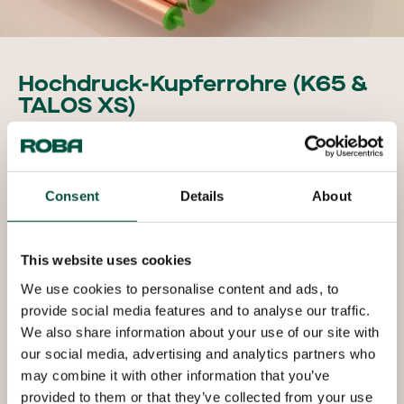
Hochdruck-Kupferrohre (K65 &
TALOS XS)
Die zunehmende Besorgnis über die
Umweltauswirkungen von Fluorkohlenwasserstoff-
Kältemitteln (HFK) und strengere
Consent
Details
About
Umweltvorschriften haben zu einem erneuten
Aufkommen von Kühlsystemen auf Basis von
Kohlendioxid (CO₂) geführt. Das Kältemittel CO₂ (R-
This website uses cookies
744) wird als Arbeitsmedium in vielen
We use cookies to personalise content and ads, to
Klimatisierungssystemen verwendet,
provide social media features and to analyse our traffic.
beispielsweise in gewerblichen Kühlsystemen,
We also share information about your use of our site with
Wärmepumpen und Verkaufsautomaten. Vor allem
our social media, advertising and analytics partners who
die Supermarktbranche setzt auf ein ökologisches
may combine it with other information that you’ve
und effizientes Ladenkonzept, indem sie
provided to them or that they’ve collected from your use