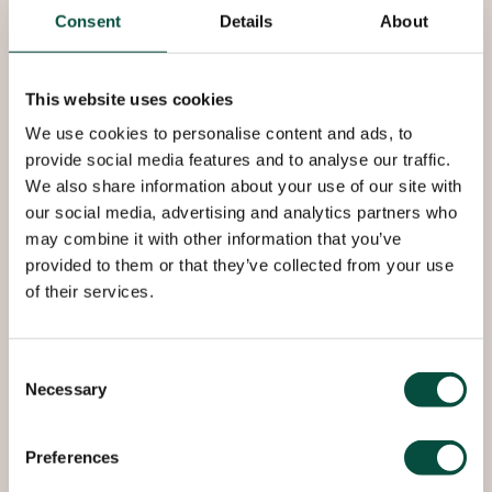
Consent
Details
About
Warmes und kaltes Trinkwasser
Heizungs- und Kühlsysteme
This website uses cookies
Solarbezogene Anwendungen
We use cookies to personalise content and ads, to
Erdgas und Flüssiggas
provide social media features and to analyse our traffic.
Abfall/Abfallentsorgung
We also share information about your use of our site with
Kühlung und Klimatisierung
our social media, advertising and analytics partners who
Druckluft (ölhaltig und ölfrei)
may combine it with other information that you’ve
Vakuum
provided to them or that they’ve collected from your use
Kraftstoff
of their services.
Regenwasser
Größen:
Consent
Necessary
Selection
6 mm bis 108 mm
Preferences