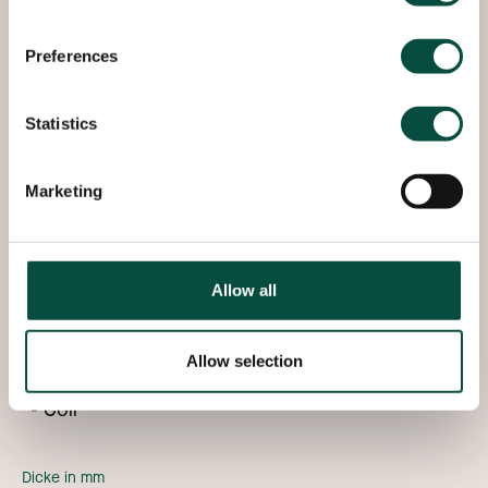
speziell für dekorative Anwendungen verwendet
werden können.
Preferences
Statistics
Lieferung ab Lager
Marketing
Wir können Aluminium 5005 ab Lager innerhalb
kürzester Zeit mit den folgenden Spezifikationen
liefern:
Allow all
Verfügbar als
Allow selection
Blech
Coil
Dicke in mm