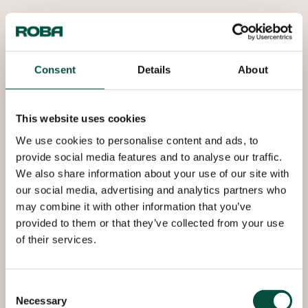
Die Zugabe von Magnesium sorgt für eine
verbesserte Festigkeit. Aufgrund dieser höheren
mechanischen Werte handelt es sich um eine
Consent
Details
About
Aluminiumqualität, die häufig im Bauwesen
verwendet wird, beispielsweise als
Fassadenverkleidungen. Aluminium 5005 ist ideal
This website uses cookies
zum Biegen, Stanzen und Schweißen.
We use cookies to personalise content and ads, to
provide social media features and to analyse our traffic.
We also share information about your use of our site with
Aluminium 5005 / AlMg1 wird auch häufig zum
our social media, advertising and analytics partners who
Lackieren verwendet, wo es auch viele
may combine it with other information that you’ve
Anwendungen gibt, bei denen das Material eloxiert
provided to them or that they’ve collected from your use
werden muss. Die Standard Lackqualität AlMg1
of their services.
wird aus Gussband hergestellt, auch bekannt als
Strangguss (CC). Diese CC-Norm ist nicht zum
dekorativen Eloxieren geeignet – dafür hat Roba
Consent
Metals verschiedene Eloxalqualitäten auf Lager, die
Necessary
Selection