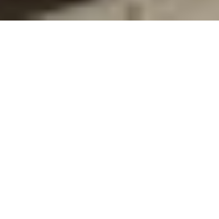
Taal
:
Nederlands
English
Wij beheersen de hele keten
Deutsch
U kunt bij ons terecht voor staal, aluminium, RVS,
cradle-to-cradle recycling en non-ferro metalen.
Français
Bewerkt, uit voorraad of op bestelling. Wij
beheersen de gehele keten: van inkoop en
bewerking, tot verwerking en omsmelten in onze
eigen smelterijen. Wij bieden korte levertijden,
persoonlijk en onafhankelijk advies en flexibele
contractvormen. Wij denken ook graag met u mee
over inkoopmomenten en risicobeheer.
Betrouwbaar en persoonlijk, zoals het hoort.