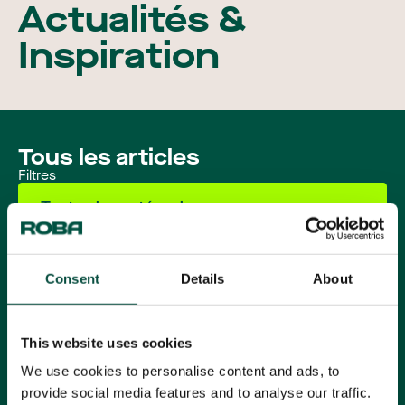
Carrières
Actualités &
Inspiration
Tous les articles
Filtres
Toutes les catégories
Recyclage
Consent
Details
About
Temps de lecture: 2 minutes
Aluminium
Recyclage
This website uses cookies
We use cookies to personalise content and ads, to
provide social media features and to analyse our traffic.