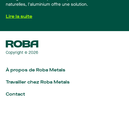
naturelles, l'aluminium offre une solution.
Lire la suite
Copyright © 2026
À propos de Roba Metals
Travailler chez Roba Metals
Contact
Langue
:
Français
Centre de téléchargement
Nederlands
Portail Roba Metals
English