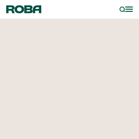
Services & Produits
Recherc
Métaux
Recyclage métal
Usinage des métaux
Actualité
Á propos de Roba