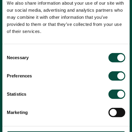
We also share information about your use of our site with
our social media, advertising and analytics partners who
may combine it with other information that you’ve
provided to them or that they’ve collected from your use
of their services.
Consent
Recyclage en circuit fermé avec
Necessary
Selection
MGG: l'une des plus grandes
fonderies d'aluminium au sable
Preferences
d'Europe
Les flux de déchets d'aluminium générés par MGG lors de
Statistics
la production de pièces moulées complexes trouvent une
seconde vie grâce à Roba Recycling. Nous les
transformons en blocs de haute qualité que MGG peut
Marketing
réutiliser immédiatement.
Lire la suite